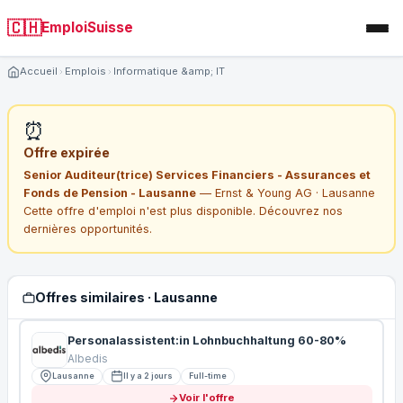
🇨🇭
EmploiSuisse
Accueil
Emplois
Informatique &amp; IT
⏰
Offre expirée
Senior Auditeur(trice) Services Financiers - Assurances et
Fonds de Pension - Lausanne
— Ernst & Young AG · Lausanne
Cette offre d'emploi n'est plus disponible. Découvrez nos
dernières opportunités.
Offres similaires · Lausanne
Personalassistent:in Lohnbuchhaltung 60-80%
Albedis
Lausanne
Il y a 2 jours
Full-time
Voir l'offre