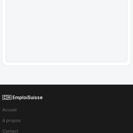
🇨🇭 EmploiSuisse
Accueil
À propos
Contact