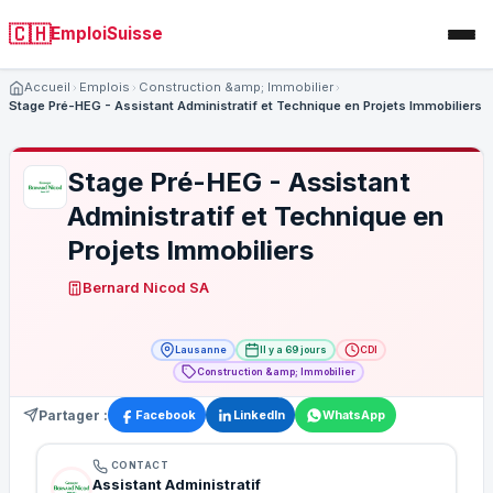
🇨🇭
EmploiSuisse
Accueil
Emplois
Construction &amp; Immobilier
Stage Pré-HEG - Assistant Administratif et Technique en Projets Immobiliers
Stage Pré-HEG - Assistant
Administratif et Technique en
Projets Immobiliers
Bernard Nicod SA
Lausanne
Il y a 69 jours
CDI
Construction &amp; Immobilier
Partager :
Facebook
LinkedIn
WhatsApp
CONTACT
Assistant Administratif