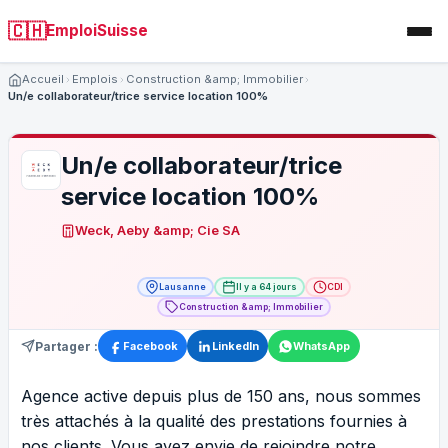
🇨🇭
EmploiSuisse
Accueil
Emplois
Construction &amp; Immobilier
Un/e collaborateur/trice service location 100%
Un/e collaborateur/trice
service location 100%
Weck, Aeby &amp; Cie SA
Lausanne
Il y a 64 jours
CDI
Construction &amp; Immobilier
Partager :
Facebook
LinkedIn
WhatsApp
Agence active depuis plus de 150 ans, nous sommes
très attachés à la qualité des prestations fournies à
nos clients. Vous avez envie de rejoindre notre