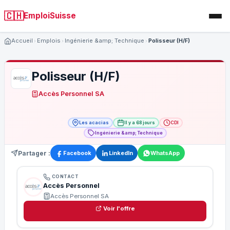
🇨🇭
EmploiSuisse
Accueil
Emplois
Ingénierie &amp; Technique
Polisseur (H/F)
Polisseur (H/F)
Accès Personnel SA
Les acacias
Il y a 68 jours
CDI
Ingénierie &amp; Technique
Partager :
Facebook
LinkedIn
WhatsApp
CONTACT
Accès Personnel
Accès Personnel SA
Voir l'offre