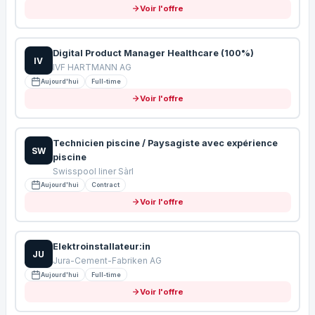
Voir l'offre
Digital Product Manager Healthcare (100%)
IV
IVF HARTMANN AG
Aujourd'hui
Full-time
Voir l'offre
Technicien piscine / Paysagiste avec expérience
SW
piscine
Swisspool liner Sàrl
Aujourd'hui
Contract
Voir l'offre
Elektroinstallateur:in
JU
Jura-Cement-Fabriken AG
Aujourd'hui
Full-time
Voir l'offre