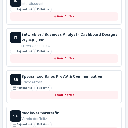
IN
Interdiscount
Aujourd'hui
Full-time
Voir l'offre
Entwickler / Business Analyst - Dashboard Design /
IT
PL/SQL / XML
ITech Consult AG
Aujourd'hui
Full-time
Voir l'offre
Specialized Sales Pro AV & Communication
BR
Brack.Alltron
Aujourd'hui
Full-time
Voir l'offre
Mediavermarkter/in
VE
Verein dorfblitz
Aujourd'hui
Full-time