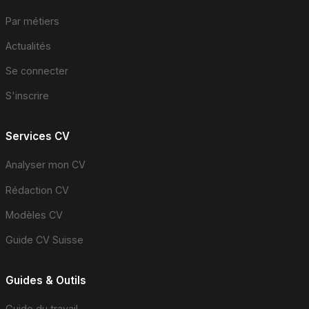
Par métiers
Actualités
Se connecter
S'inscrire
Services CV
Analyser mon CV
Rédaction CV
Modèles CV
Guide CV Suisse
Guides & Outils
Guide du travail