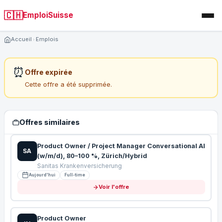
🇨🇭
EmploiSuisse
Accueil
Emplois
⏰
Offre expirée
Cette offre a été supprimée.
Offres similaires
Product Owner / Project Manager Conversational AI
SA
(w/m/d), 80–100 %, Zürich/Hybrid
Sanitas Krankenversicherung
Aujourd'hui
Full-time
Voir l'offre
Product Owner