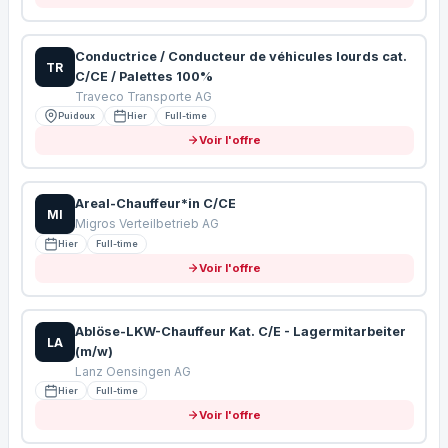
Conductrice / Conducteur de véhicules lourds cat.
TR
C/CE / Palettes 100%
Traveco Transporte AG
Puidoux
Hier
Full-time
Voir l'offre
Areal-Chauffeur*in C/CE
MI
Migros Verteilbetrieb AG
Hier
Full-time
Voir l'offre
Ablöse-LKW-Chauffeur Kat. C/E - Lagermitarbeiter
LA
(m/w)
Lanz Oensingen AG
Hier
Full-time
Voir l'offre