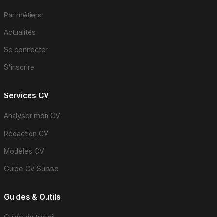
Par métiers
Actualités
Se connecter
S'inscrire
Services CV
Analyser mon CV
Rédaction CV
Modèles CV
Guide CV Suisse
Guides & Outils
Guide du travail