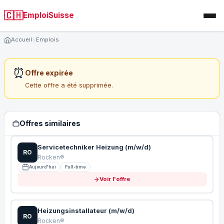
🇨🇭
EmploiSuisse
Accueil
Emplois
⏰
Offre expirée
Cette offre a été supprimée.
Offres similaires
Servicetechniker Heizung (m/w/d)
RO
Rocken®
Aujourd'hui
Full-time
Voir l'offre
Heizungsinstallateur (m/w/d)
RO
Rocken®