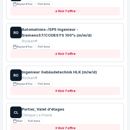
Aujourd'hui
Full-time
Voir l'offre
Automations-/SPS Ingenieur -
RO
SiemensS7/CODESYS 100% (m/w/d)
Rocken®
Aujourd'hui
Full-time
Voir l'offre
Ingenieur Gebäudetechnik HLK (m/w/d)
RO
Rocken®
Aujourd'hui
Full-time
Voir l'offre
Portier, Valet d'étages
CL
Clinique La Prairie
Hier
Full-time
Voir l'offre