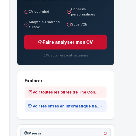
Conseils
CV optimisé
personnalisés
Adapté au marché
Sous 72h
suisse
Faire analyser mon CV
Vos données sont sécurisées
Explorer
Voir toutes les offres de The Collectors Garage SA
Voir les offres en Informatique &amp; IT
Meyrin