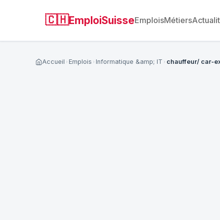
🇨🇭
EmploiSuisse
Emplois
Métiers
Actuali
Accueil
Emplois
Informatique &amp; IT
chauffeur/ car-e