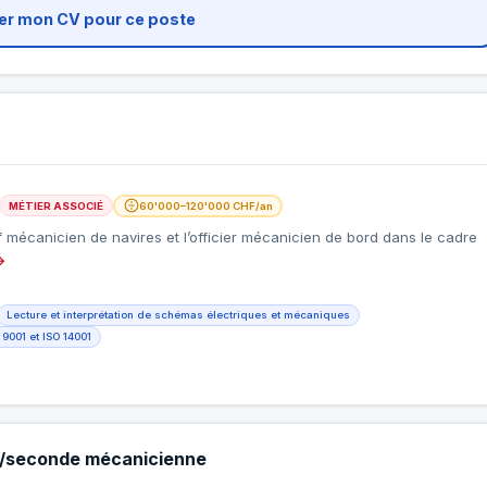
er mon CV pour ce poste
MÉTIER ASSOCIÉ
60'000–120'000 CHF/an
f mécanicien de navires et l’officier mécanicien de bord dans le cadre
→
Lecture et interprétation de schémas électriques et mécaniques
9001 et ISO 14001
n/seconde mécanicienne