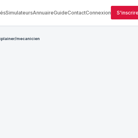
tés
Simulateurs
Annuaire
Guide
Contact
Connexion
S'inscrir
xplainer/mecanicien