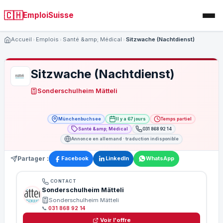
🇨🇭
EmploiSuisse
Accueil
Emplois
Santé &amp; Médical
Sitzwache (Nachtdienst)
Sitzwache (Nachtdienst)
Sonderschulheim Mätteli
Münchenbuchsee
Il y a 67 jours
Temps partiel
Santé &amp; Médical
031 868 92 14
Annonce en allemand · traduction indisponible
Partager :
Facebook
LinkedIn
WhatsApp
CONTACT
Sonderschulheim Mätteli
Sonderschulheim Mätteli
📞
031 868 92 14
Voir l'offre