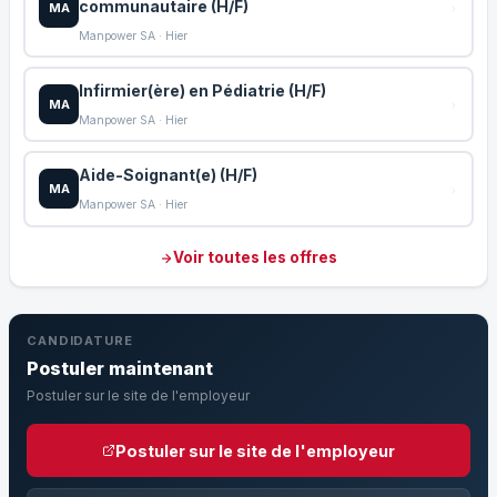
communautaire (H/F)
MA
Manpower SA · Hier
Infirmier(ère) en Pédiatrie (H/F)
MA
Manpower SA · Hier
Aide-Soignant(e) (H/F)
MA
Manpower SA · Hier
Voir toutes les offres
CANDIDATURE
Postuler maintenant
Postuler sur le site de l'employeur
Postuler sur le site de l'employeur