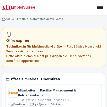
🇨🇭
EmploiSuisse
Accueil
Emplois
Commerce &amp; Vente
⏰
Offre expirée
Techniker:in für Multimedia-Geräte
— Fust | Swiss Household
Services AG · Oberbüren
Cette offre d'emploi n'est plus disponible. Découvrez nos
dernières opportunités.
Offres similaires · Oberbüren
Mitarbeiter:in Facility Management &
Betriebsunterhalt
Fust | Swiss Household Services AG
Oberbüren
Il y a 3 jours
Full-time