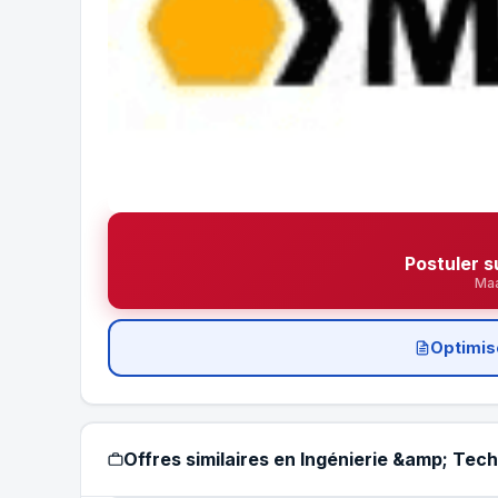
Postuler s
Ma
Optimis
Offres similaires en Ingénierie &amp; Tec