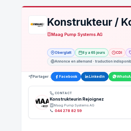
Konstrukteur / K
Maag Pump Systems AG
Oberglatt
Il y a 65 jours
CDI
Annonce en allemand · traduction indisponi
Partager :
Facebook
LinkedIn
WhatsA
CONTACT
Konstrukteurin Rejoignez
Maag Pump Systems AG
📞
044 278 82 59