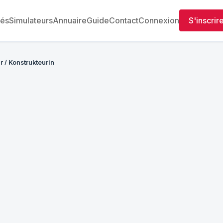
tés
Simulateurs
Annuaire
Guide
Contact
Connexion
S'inscrir
r / Konstrukteurin