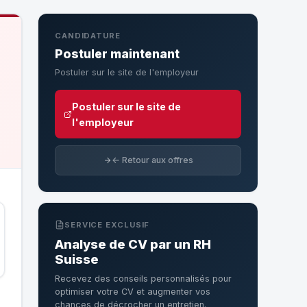
CANDIDATURE
Postuler maintenant
Postuler sur le site de l'employeur
Postuler sur le site de
l'employeur
← Retour aux offres
SERVICE EXCLUSIF
Analyse de CV par un RH
Suisse
Recevez des conseils personnalisés pour
optimiser votre CV et augmenter vos
chances de décrocher un entretien.