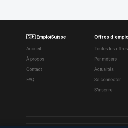
🇨🇭 EmploiSuisse
Offres d'emplo
Accueil
Toutes les offre
À propos
Par métiers
Contact
Actualités
FAQ
Se connecter
S'inscrire