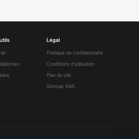
tils
Légal
ail
Politique de confidentialité
 diplômes
Conditions d'utilisation
laire
Plan du site
Sitemap XML