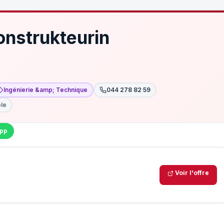
onstrukteurin
Ingénierie &amp; Technique
044 278 82 59
ble
pp
Voir l'offre