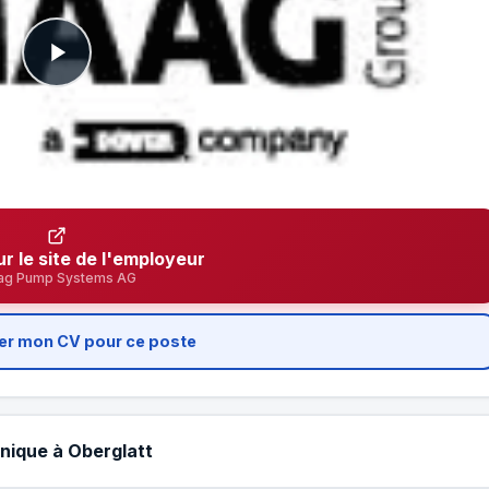
ur le site de l'employeur
ag Pump Systems AG
er mon CV pour ce poste
hnique à Oberglatt