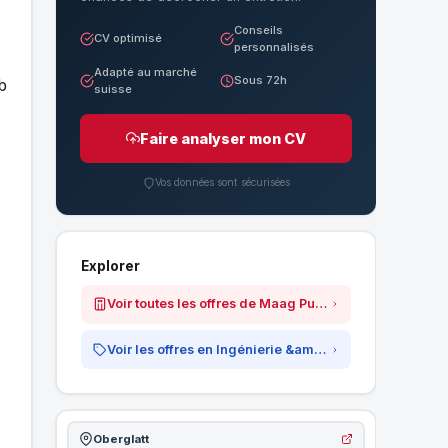
Conseils
CV optimisé
personnalisés
Adapté au marché
Sous 72h
b
suisse
Faire analyser mon CV
Vos données sont sécurisées
Explorer
Voir toutes les offres de Maag Pump Systems AG
Voir les offres en Ingénierie &amp; Technique
Oberglatt