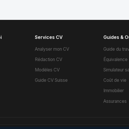
i
Services CV
Guides & Ou
s
Analyser mon CV
Guide du trav
Rédaction CV
Équivalence
Modèles CV
Simulateur sa
Guide CV Suisse
Coût de vie
Immobilier
Assurances