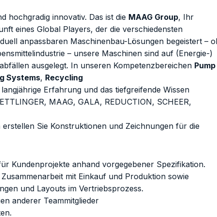
nd hochgradig innovativ. Das ist die
MAAG Group
, Ihr
unft eines Global Players, der die verschiedensten
ividuell anpassbaren Maschinenbau-Lösungen begeistert – o
nsmittelindustrie – unsere Maschinen sind auf (Energie-)
sabfällen ausgelegt. In unseren Kompetenzbereichen
Pump
ing Systems
,
Recycling
 langjährige Erfahrung und das tiefgreifende Wissen
 ETTLINGER, MAAG, GALA, REDUCTION, SCHEER,
erstellen Sie Konstruktionen und Zeichnungen für die
r Kundenprojekte anhand vorgegebener Spezifikation.
r Zusammenarbeit mit Einkauf und Produktion sowie
ngen und Layouts im Vertriebsprozess.
gen anderer Teammitglieder
ten.