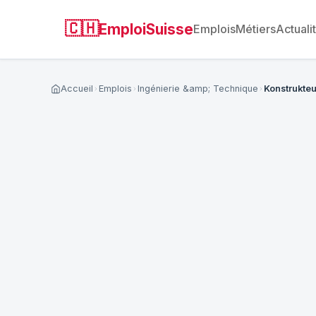
🇨🇭
EmploiSuisse
Emplois
Métiers
Actuali
Accueil
Emplois
Ingénierie &amp; Technique
Konstrukteu