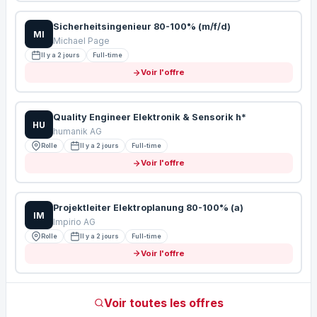
Sicherheitsingenieur 80-100% (m/f/d)
MI
Michael Page
Il y a 2 jours
Full-time
Voir l'offre
Quality Engineer Elektronik & Sensorik h*
HU
humanik AG
Rolle
Il y a 2 jours
Full-time
Voir l'offre
Projektleiter Elektroplanung 80-100% (a)
IM
Impirio AG
Rolle
Il y a 2 jours
Full-time
Voir l'offre
Voir toutes les offres