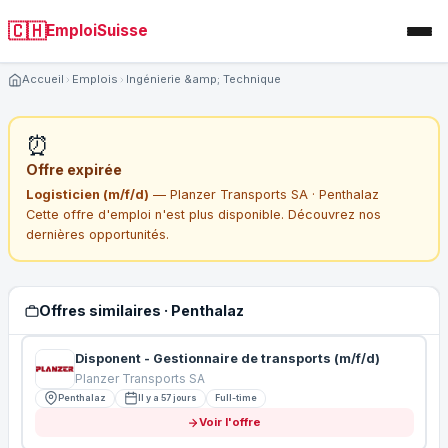
🇨🇭
EmploiSuisse
Accueil
Emplois
Ingénierie &amp; Technique
⏰
Offre expirée
Logisticien (m/f/d)
— Planzer Transports SA · Penthalaz
Cette offre d'emploi n'est plus disponible. Découvrez nos
dernières opportunités.
Offres similaires · Penthalaz
Disponent - Gestionnaire de transports (m/f/d)
Planzer Transports SA
Penthalaz
Il y a 57 jours
Full-time
Voir l'offre