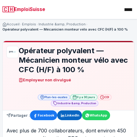
🇨🇭
EmploiSuisse
Accueil
Emplois
Industrie &amp; Production
Opérateur polyvalent — Mécanicien monteur vélo avec CFC (H/F) à 100 %
Opérateur polyvalent —
Mécanicien monteur vélo avec
CFC (H/F) à 100 %
Employeur non divulgué
Plan-les-ouates
Il y a 30 jours
CDI
Industrie &amp; Production
Partager :
Facebook
LinkedIn
WhatsApp
Avec plus de 700 collaborateurs, dont environ 450