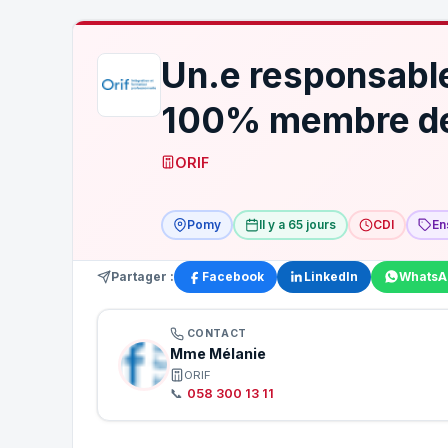
Un.e responsabl
100% membre de l
ORIF
Pomy
Il y a 65 jours
CDI
En
Partager :
Facebook
LinkedIn
WhatsA
CONTACT
Mme Mélanie
ORIF
📞
058 300 13 11