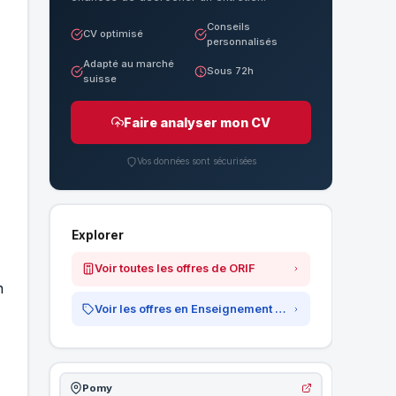
Conseils
CV optimisé
personnalisés
Adapté au marché
Sous 72h
suisse
Faire analyser mon CV
Vos données sont sécurisées
Explorer
Voir toutes les offres de ORIF
n
Voir les offres en Enseignement &amp; Formation
Pomy