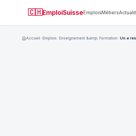
🇨🇭
EmploiSuisse
Emplois
Métiers
Actuali
Accueil
Emplois
Enseignement &amp; Formation
Un.e re