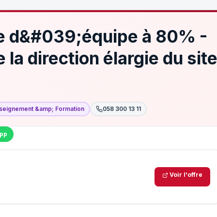
e d&#039;équipe à 80% -
a direction élargie du sit
seignement &amp; Formation
058 300 13 11
pp
Voir l'offre