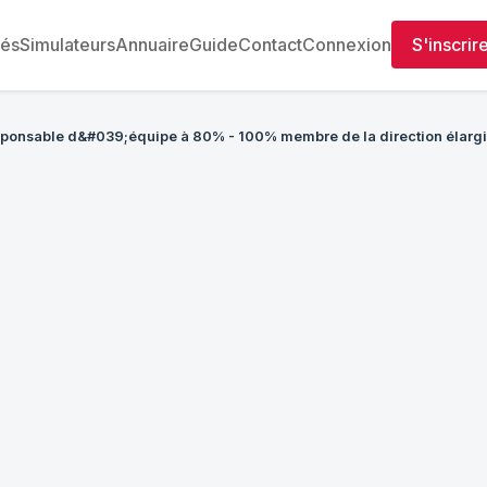
tés
Simulateurs
Annuaire
Guide
Contact
Connexion
S'inscrir
sponsable d&#039;équipe à 80% - 100% membre de la direction élargie