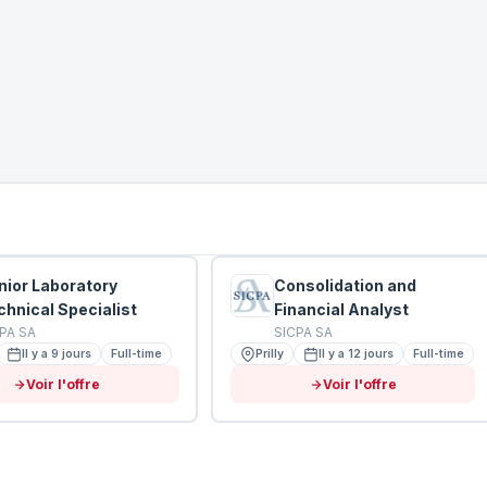
nior Laboratory
Consolidation and
chnical Specialist
Financial Analyst
PA SA
SICPA SA
Il y a 9 jours
Full-time
Prilly
Il y a 12 jours
Full-time
Voir l'offre
Voir l'offre