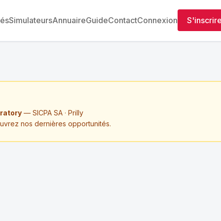
tés
Simulateurs
Annuaire
Guide
Contact
Connexion
S'inscrir
ratory
— SICPA SA · Prilly
ouvrez nos dernières opportunités.