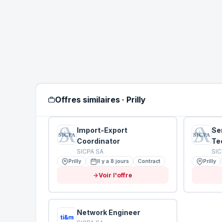
Offres similaires · Prilly
Import-Export
Se
Coordinator
Te
SICPA SA
SIC
Prilly
Il y a 8 jours
Contract
Prilly
Voir l'offre
Network Engineer