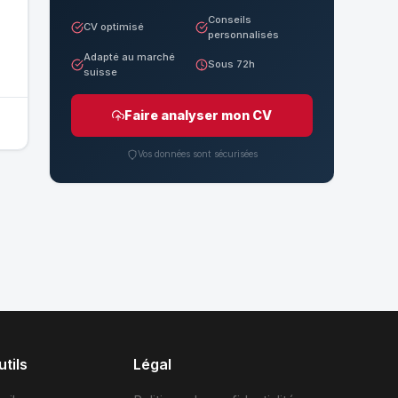
Conseils
CV optimisé
personnalisés
Adapté au marché
Sous 72h
suisse
Faire analyser mon CV
Vos données sont sécurisées
tils
Légal