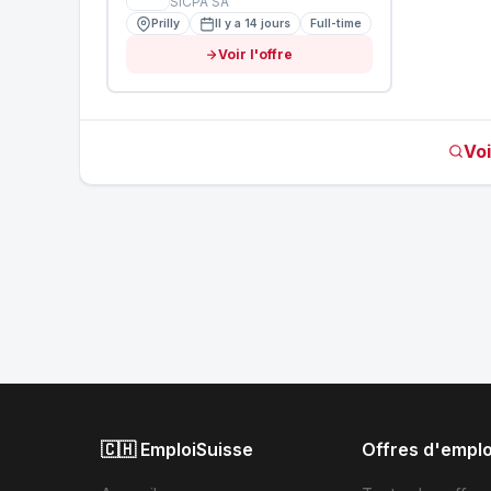
SICPA SA
Prilly
Il y a 14 jours
Full-time
Voir l'offre
Voi
🇨🇭 EmploiSuisse
Offres d'emplo