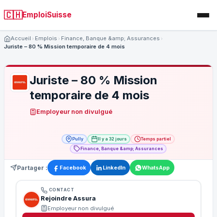
🇨🇭
EmploiSuisse
Accueil
Emplois
Finance, Banque &amp; Assurances
Juriste – 80 % Mission temporaire de 4 mois
Juriste – 80 % Mission
temporaire de 4 mois
Employeur non divulgué
Pully
Il y a 32 jours
Temps partiel
Finance, Banque &amp; Assurances
Partager :
Facebook
LinkedIn
WhatsApp
CONTACT
Rejoindre Assura
Employeur non divulgué