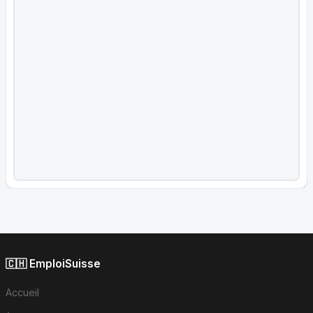
🇨🇭 EmploiSuisse
Accueil