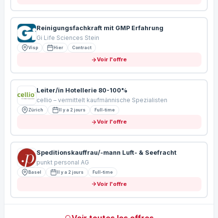
Reinigungsfachkraft mit GMP Erfahrung
Gi Life Sciences Stein
Visp
Hier
Contract
Voir l'offre
Leiter/in Hotellerie 80-100%
cellio – vermittelt kaufmännische Spezialisten
Zürich
Il y a 2 jours
Full-time
Voir l'offre
Speditionskauffrau/-mann Luft- & Seefracht
punkt personal AG
Basel
Il y a 2 jours
Full-time
Voir l'offre
Voir toutes les offres