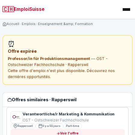
🇨🇭
EmploiSuisse
Accueil
Emplois
Enseignement &amp; Formation
⏰
Offre expirée
Professor/in für Produktionsmanagement
— OST -
Ostschweizer Fachhochschule · Rapperswil
Cette offre d'emploi n'est plus disponible. Découvrez nos
dernières opportunités.
Offres similaires · Rapperswil
Verantwortliche/r Marketing & Kommunikation
OST - Ostschweizer Fachhochschule
Rapperswil
Il y a 50 jours
Part-time
Voir l'offre