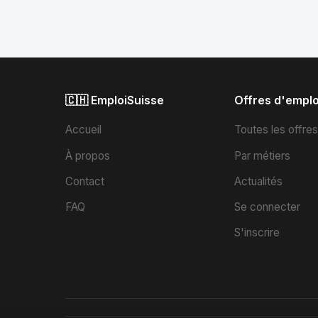
🇨🇭 EmploiSuisse
Offres d'emplo
Accueil
Toutes les offre
À propos
Par métiers
Contact
Actualités
FAQ
Se connecter
S'inscrire