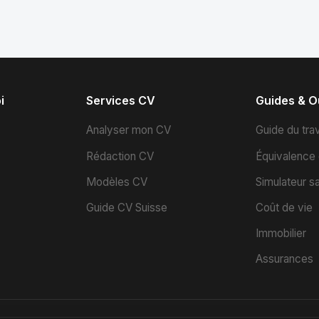
i
Services CV
Guides & Ou
s
Analyser mon CV
Guide du trav
Rédaction CV
Équivalence
Modèles CV
Simulateur sa
Guide CV Suisse
Coût de vie
Immobilier
Assurances