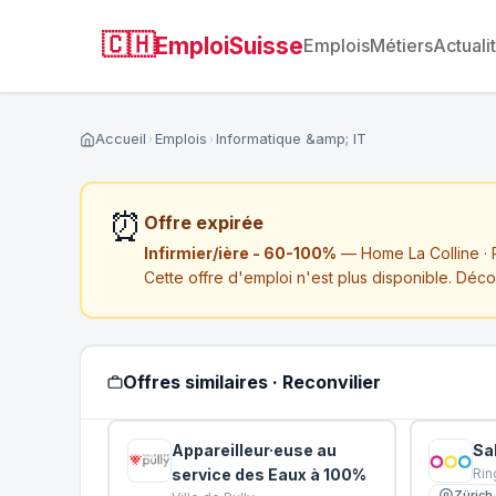
🇨🇭
EmploiSuisse
Emplois
Métiers
Actuali
Accueil
Emplois
Informatique &amp; IT
⏰
Offre expirée
Infirmier/ière - 60-100%
— Home La Colline · 
Cette offre d'emploi n'est plus disponible. Déc
Offres similaires · Reconvilier
Appareilleur·euse au
Sa
service des Eaux à 100%
Rin
Zürich