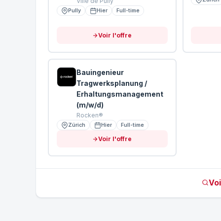
Ville de Pully
Pully
Hier
Full-time
Voir l'offre
Bauingenieur
Tragwerksplanung /
Erhaltungsmanagement
(m/w/d)
Rocken®
Zürich
Hier
Full-time
Voir l'offre
Voi