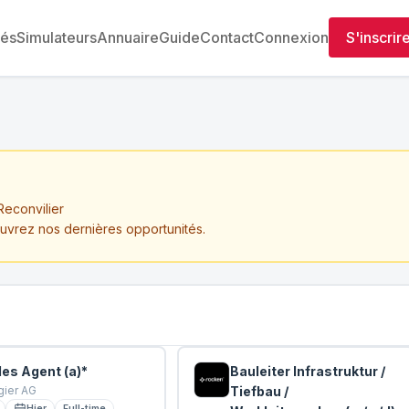
tés
Simulateurs
Annuaire
Guide
Contact
Connexion
S'inscrir
Reconvilier
ouvrez nos dernières opportunités.
les Agent (a)*
Bauleiter Infrastruktur /
gier AG
Tiefbau /
Hier
Full-time