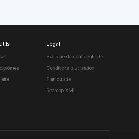
tils
Légal
ail
Politique de confidentialité
 diplômes
Conditions d'utilisation
laire
Plan du site
Sitemap XML