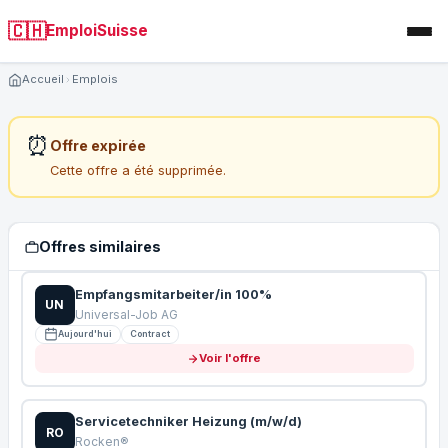
🇨🇭
EmploiSuisse
Accueil
Emplois
⏰
Offre expirée
Cette offre a été supprimée.
Offres similaires
Empfangsmitarbeiter/in 100%
UN
Universal-Job AG
Aujourd'hui
Contract
Voir l'offre
Servicetechniker Heizung (m/w/d)
RO
Rocken®