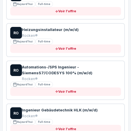
Aujourd'hui
Full-time
Voir l'offre
Heizungsinstallateur (m/w/d)
RO
Rocken®
Aujourd'hui
Full-time
Voir l'offre
Automations-/SPS Ingenieur -
RO
SiemensS7/CODESYS 100% (m/w/d)
Rocken®
Aujourd'hui
Full-time
Voir l'offre
Ingenieur Gebäudetechnik HLK (m/w/d)
RO
Rocken®
Aujourd'hui
Full-time
Voir l'offre