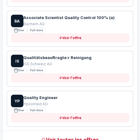
Associate Scientist Quality Control 100% (a)
BA
Bachem AG
Hier
Full-time
Voir l'offre
Qualitätsbeauftragte:r Reinigung
IS
ISS Schweiz AG
Hier
Full-time
Voir l'offre
Quality Engineer
YP
Ypsomed AG
Hier
Full-time
Voir l'offre
Voir toutes les offres