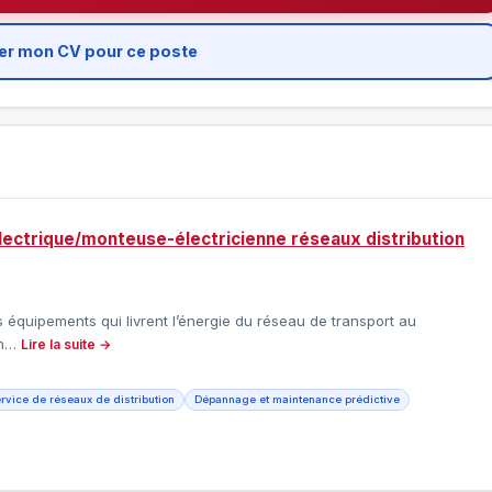
er mon CV pour ce poste
électrique/monteuse-électricienne réseaux distribution
es équipements qui livrent l’énergie du réseau de transport au
ion…
Lire la suite →
ervice de réseaux de distribution
Dépannage et maintenance prédictive