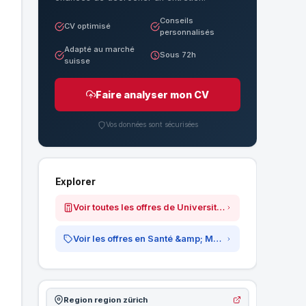
Conseils
CV optimisé
personnalisés
Adapté au marché
Sous 72h
suisse
Faire analyser mon CV
Vos données sont sécurisées
Explorer
Voir toutes les offres de Universitätsspital Zürich
Voir les offres en Santé &amp; Médical
Region region zürich