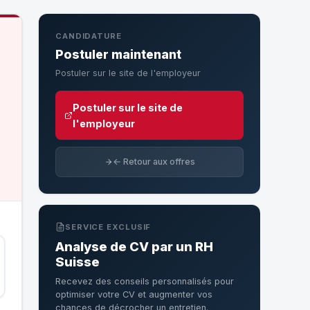
CANDIDATURE
Postuler maintenant
Postuler sur le site de l'employeur
Postuler sur le site de
l'employeur
← Retour aux offres
SERVICE EXCLUSIF
Analyse de CV par un RH
Suisse
Recevez des conseils personnalisés pour
optimiser votre CV et augmenter vos
chances de décrocher un entretien.