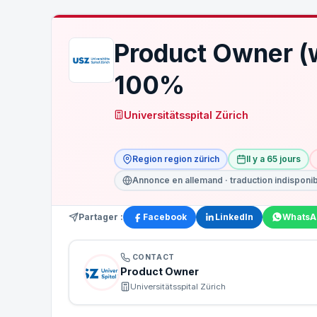
Product Owner (
100%
Universitätsspital Zürich
Region region zürich
Il y a 65 jours
Annonce en allemand · traduction indisponi
Partager :
Facebook
LinkedIn
WhatsA
CONTACT
Product Owner
Universitätsspital Zürich