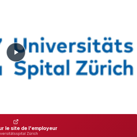
ur le site de l'employeur
versitätsspital Zürich