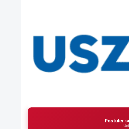
Postuler s
Uni