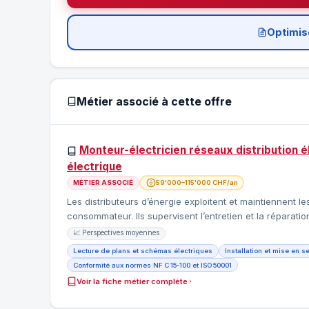
Optimis
Métier associé à cette offre
Monteur-électricien réseaux distribution 
électrique
MÉTIER ASSOCIÉ
59'000–115'000 CHF/an
Les distributeurs d’énergie exploitent et maintiennent l
consommateur. Ils supervisent l’entretien et la réparat
📈 Perspectives moyennes
Lecture de plans et schémas électriques
Installation et mise en s
Conformité aux normes NF C 15-100 et ISO 50001
Voir la fiche métier complète