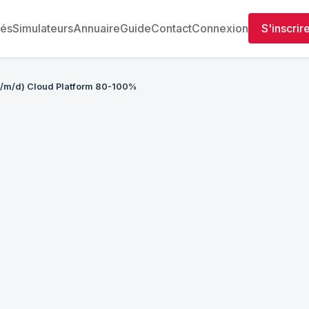
tés
Simulateurs
Annuaire
Guide
Contact
Connexion
S'inscrir
/m/d) Cloud Platform 80-100%