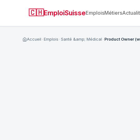
🇨🇭
EmploiSuisse
Emplois
Métiers
Actuali
Accueil
Emplois
Santé &amp; Médical
Product Owner (w