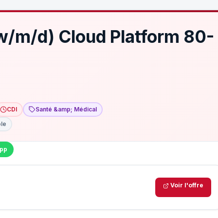
w/m/d) Cloud Platform 80-
CDI
Santé &amp; Médical
ble
pp
Voir l'offre