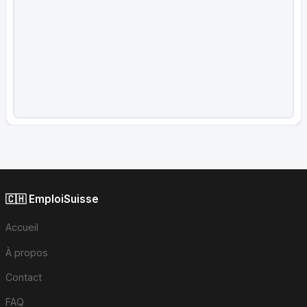
🇨🇭 EmploiSuisse
Accueil
À propos
Contact
FAQ