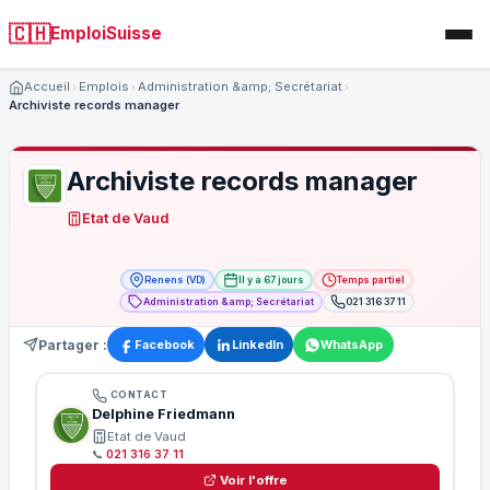
🇨🇭
EmploiSuisse
Accueil
Emplois
Administration &amp; Secrétariat
Archiviste records manager
Archiviste records manager
Etat de Vaud
Renens (VD)
Il y a 67 jours
Temps partiel
Administration &amp; Secrétariat
021 316 37 11
Partager :
Facebook
LinkedIn
WhatsApp
CONTACT
Delphine Friedmann
Etat de Vaud
📞
021 316 37 11
Voir l'offre