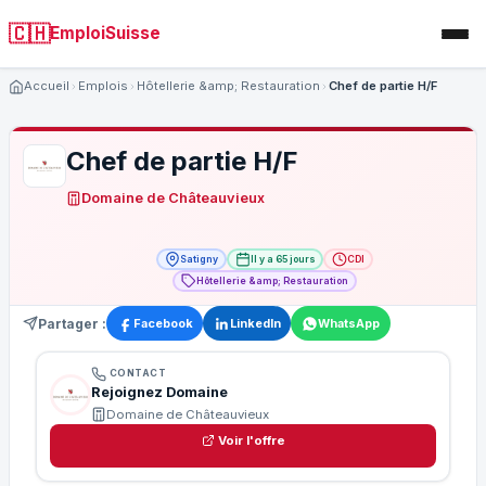
🇨🇭
EmploiSuisse
Accueil
Emplois
Hôtellerie &amp; Restauration
Chef de partie H/F
Chef de partie H/F
Domaine de Châteauvieux
Satigny
Il y a 65 jours
CDI
Hôtellerie &amp; Restauration
Partager :
Facebook
LinkedIn
WhatsApp
CONTACT
Rejoignez Domaine
Domaine de Châteauvieux
Voir l'offre