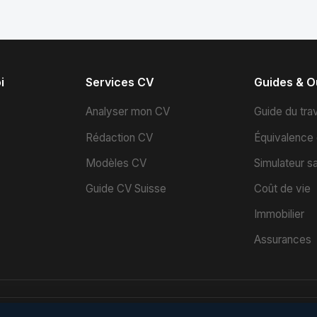
i
Services CV
Guides & Ou
s
Analyser mon CV
Guide du trav
Rédaction CV
Équivalence
Modèles CV
Simulateur sa
Guide CV Suisse
Coût de vie
Immobilier
Assurances