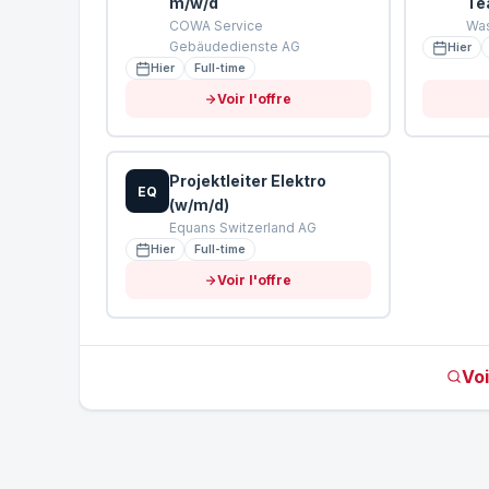
m/w/d
Te
COWA Service
Was
Gebäudedienste AG
Hier
Hier
Full-time
Voir l'offre
Projektleiter Elektro
EQ
(w/m/d)
Equans Switzerland AG
Hier
Full-time
Voir l'offre
Voi