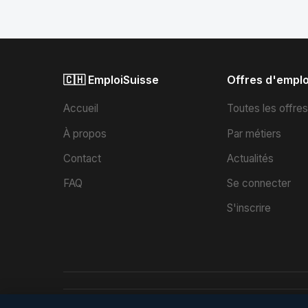
🇨🇭 EmploiSuisse
Offres d'emplo
Accueil
Toutes les offre
À propos
Par métiers
Contact
Actualités
FAQ
Se connecter
S'inscrire