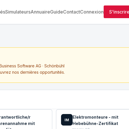
tés
Simulateurs
Annuaire
Guide
Contact
Connexion
S'inscrir
usiness Software AG · Schönbühl
ouvrez nos dernières opportunités.
rantwortliche/r
Elektromonteure - mit
IM
renannahme mit
Hebebühne-Zertifikat