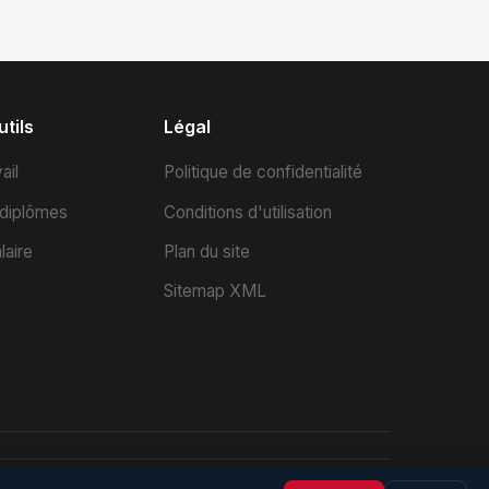
tils
Légal
ail
Politique de confidentialité
 diplômes
Conditions d'utilisation
laire
Plan du site
Sitemap XML