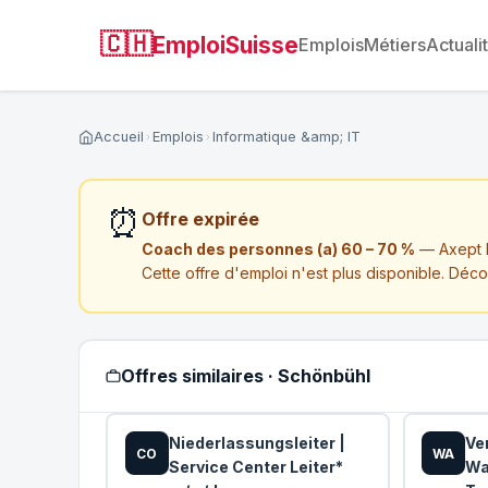
🇨🇭
EmploiSuisse
Emplois
Métiers
Actuali
Accueil
Emplois
Informatique &amp; IT
⏰
Offre expirée
Coach des personnes (a) 60 – 70 %
— Axept B
Cette offre d'emploi n'est plus disponible. Déc
Offres similaires · Schönbühl
Niederlassungsleiter |
Ve
CO
WA
Service Center Leiter*
Wa