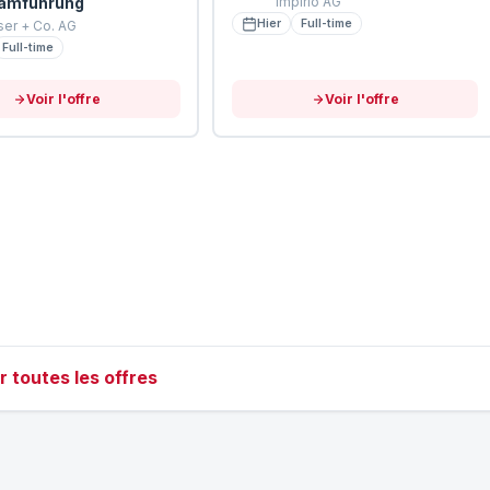
amführung
Impirio AG
Hier
Full-time
er + Co. AG
Full-time
Voir l'offre
Voir l'offre
r toutes les offres