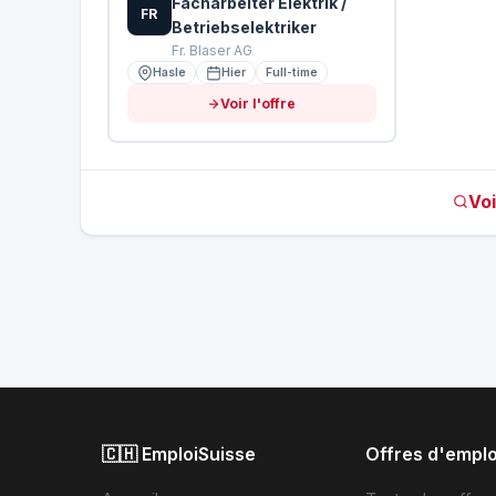
Facharbeiter Elektrik /
FR
Betriebselektriker
Fr. Blaser AG
Hasle
Hier
Full-time
Voir l'offre
Voi
🇨🇭 EmploiSuisse
Offres d'emplo