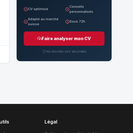
Conseils
CV optimisé
personnalisés
Adapté au marché
Sous 72h
suisse
Faire analyser mon CV
Vos données sont sécurisées
tils
Légal