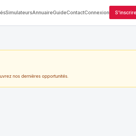
tés
Simulateurs
Annuaire
Guide
Contact
Connexion
S'inscrir
ouvrez nos dernières opportunités.