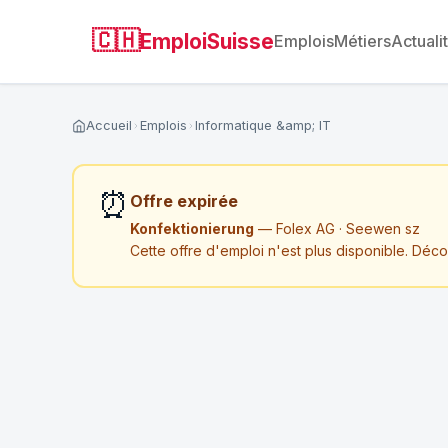
🇨🇭
EmploiSuisse
Emplois
Métiers
Actuali
Accueil
Emplois
Informatique &amp; IT
⏰
Offre expirée
Konfektionierung
— Folex AG · Seewen sz
Cette offre d'emploi n'est plus disponible. Déc