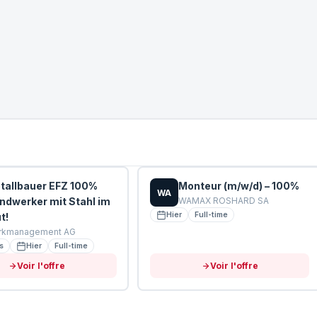
tallbauer EFZ 100%
Monteur (m/w/d) – 100%
WA
ndwerker mit Stahl im
WAMAX ROSHARD SA
Hier
Full-time
t!
rkmanagement AG
s
Hier
Full-time
Voir l'offre
Voir l'offre