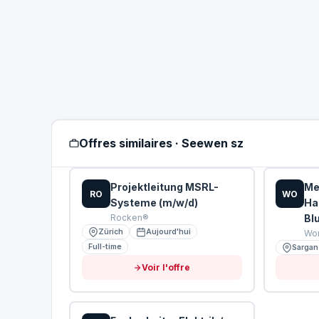
Offres similaires · Seewen sz
Projektleitung MSRL-
Me
RO
WO
Systeme (m/w/d)
Ha
Rocken®
Blu
Zürich
Aujourd'hui
Wo
Full-time
Sargan
Voir l'offre