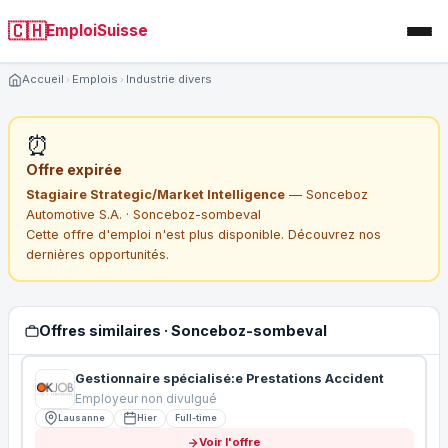
🇨🇭
EmploiSuisse
Accueil
Emplois
Industrie divers
⏰
Offre expirée
Stagiaire Strategic/Market Intelligence
— Sonceboz
Automotive S.A. · Sonceboz-sombeval
Cette offre d'emploi n'est plus disponible. Découvrez nos
dernières opportunités.
Offres similaires · Sonceboz-sombeval
Gestionnaire spécialisé:e Prestations Accident
Employeur non divulgué
Lausanne
Hier
Full-time
Voir l'offre