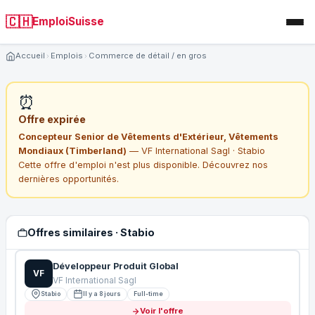
🇨🇭
EmploiSuisse
Accueil
Emplois
Commerce de détail / en gros
⏰
Offre expirée
Concepteur Senior de Vêtements d'Extérieur, Vêtements
Mondiaux (Timberland)
— VF International Sagl · Stabio
Cette offre d'emploi n'est plus disponible. Découvrez nos
dernières opportunités.
Offres similaires · Stabio
Développeur Produit Global
VF
VF International Sagl
Stabio
Il y a 8 jours
Full-time
Voir l'offre