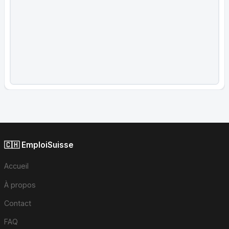
🇨🇭 EmploiSuisse
Accueil
À propos
Contact
FAQ