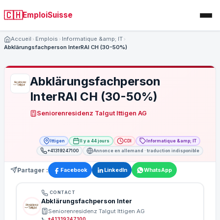
🇨🇭
EmploiSuisse
Accueil
Emplois
Informatique &amp; IT
Abklärungsfachperson InterRAI CH (30-50%)
Abklärungsfachperson
InterRAI CH (30-50%)
Seniorenresidenz Talgut Ittigen AG
Ittigen
Il y a 44 jours
CDI
Informatique &amp; IT
+41319247100
Annonce en allemand · traduction indisponible
Partager :
Facebook
LinkedIn
WhatsApp
CONTACT
Abklärungsfachperson Inter
Seniorenresidenz Talgut Ittigen AG
📞
+41319247100