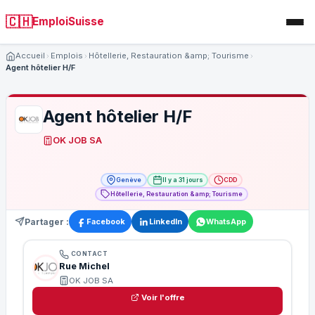
🇨🇭
EmploiSuisse
Accueil
Emplois
Hôtellerie, Restauration &amp; Tourisme
Agent hôtelier H/F
Agent hôtelier H/F
OK JOB SA
Genève
Il y a 31 jours
CDD
Hôtellerie, Restauration &amp; Tourisme
Partager :
Facebook
LinkedIn
WhatsApp
CONTACT
Rue Michel
OK JOB SA
Voir l'offre