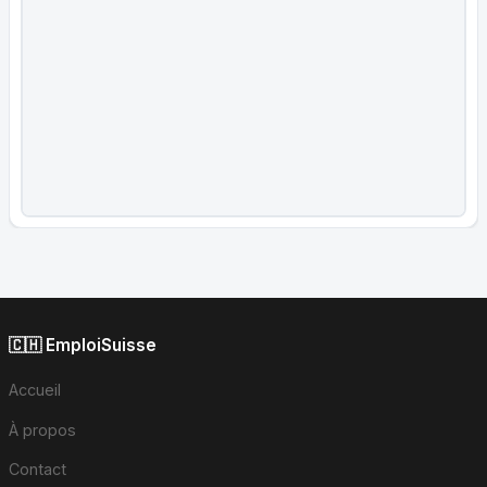
🇨🇭 EmploiSuisse
Accueil
À propos
Contact