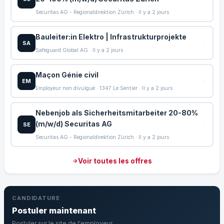
Securitas AG - Regionaldirektion Zürich · Il y a 2 jours
Bauleiter:in Elektro | Infrastrukturprojekte
SA
Safeguard Global AG · Il y a 2 jours
Maçon Génie civil
EM
Employeur non divulgué · 1347 Le Sentier · Il y a 2 jours
Nebenjob als Sicherheitsmitarbeiter 20-80%
(m/w/d) Securitas AG
SE
Securitas AG - Regionaldirektion Zürich · Il y a 2 jours
Voir toutes les offres
CANDIDATURE
Postuler maintenant
Postuler sur le site de l'employeur