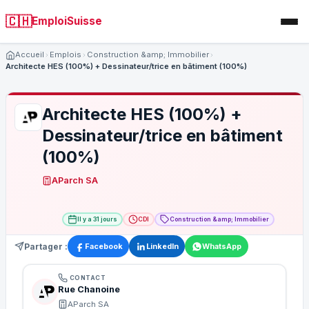
🇨🇭
EmploiSuisse
Accueil
Emplois
Construction &amp; Immobilier
Architecte HES (100%) + Dessinateur/trice en bâtiment (100%)
Architecte HES (100%) +
Dessinateur/trice en bâtiment
(100%)
AParch SA
Il y a 31 jours
CDI
Construction &amp; Immobilier
Partager :
Facebook
LinkedIn
WhatsApp
CONTACT
Rue Chanoine
AParch SA