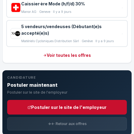
Caissier·ère Mode (h/f/d) 30%
Manor AG · Geneve · Il y a 9 jours
5 vendeurs/vendeuses (Débutant(e)s
accepté(e)s)
Matériels Cycloniques Distribution Sàrl · Genève · Il y a 9 jours
Voir toutes les offres
CANDIDATURE
Postuler maintenant
Postuler sur le site de l'employeur
Postuler sur le site de l'employeur
← Retour aux offres