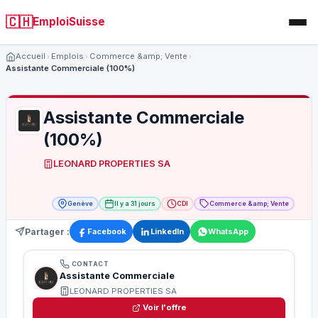
🇨🇭
EmploiSuisse
Accueil
Emplois
Commerce &amp; Vente
Assistante Commerciale (100%)
Assistante Commerciale
(100%)
LEONARD PROPERTIES SA
Genève
Il y a 31 jours
CDI
Commerce &amp; Vente
Partager :
Facebook
LinkedIn
WhatsApp
CONTACT
Assistante Commerciale
LEONARD PROPERTIES SA
Voir l'offre