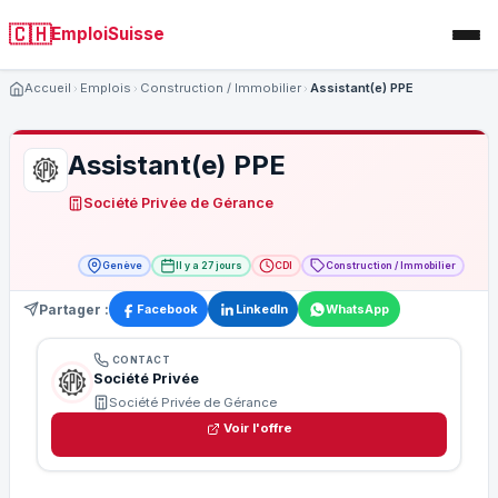
🇨🇭
EmploiSuisse
Accueil
Emplois
Construction / Immobilier
Assistant(e) PPE
Assistant(e) PPE
Société Privée de Gérance
Genève
Il y a 27 jours
CDI
Construction / Immobilier
Partager :
Facebook
LinkedIn
WhatsApp
CONTACT
Société Privée
Société Privée de Gérance
Voir l'offre