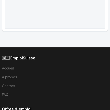
🇨🇭 EmploiSuisse
Accueil
À propos
Contact
FAQ
Offres d'emploi