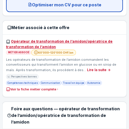
Optimiser mon CV pour ce poste
Métier associé à cette offre
Opérateur de transformation de l’amidon/opératrice de
transformation de l’amidon
60'000–120'000 CHF/an
MÉTIER ASSOCIÉ
Les opérateurs de transformation de l’amidon commandent les
convertisseurs qui transforment l’amidon en glucose ou en sirop de
Lire la suite →
maïs. Après transformation, ils procèdent à des…
📈 Perspectives bonnes
Compétences techniques
Communication
Travail en équipe
Autonomie
Voir la fiche métier complète
Foire aux questions — opérateur de transformation
de l’amidon/opératrice de transformation de
l’amidon