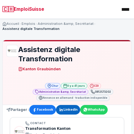
🇨🇭
EmploiSuisse
Accueil
Emplois
Administration &amp; Secrétariat
Assistenz digitale Transformation
Assistenz digitale
Transformation
Kanton Graubünden
Chur
Il y a 41 jours
CDI
Administration &amp; Secrétariat
0812573202
Annonce en allemand · traduction indisponible
Partager :
Facebook
LinkedIn
WhatsApp
CONTACT
Transformation Kanton