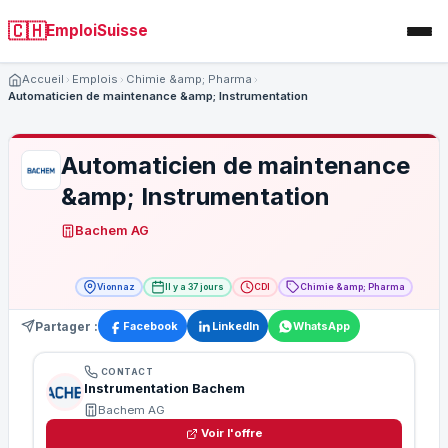
🇨🇭
EmploiSuisse
Accueil
Emplois
Chimie &amp; Pharma
Automaticien de maintenance &amp; Instrumentation
Automaticien de maintenance
&amp; Instrumentation
Bachem AG
Vionnaz
Il y a 37 jours
CDI
Chimie &amp; Pharma
Partager :
Facebook
LinkedIn
WhatsApp
CONTACT
Instrumentation Bachem
Bachem AG
Voir l'offre