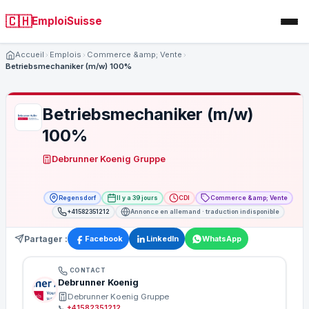
🇨🇭
EmploiSuisse
Accueil
Emplois
Commerce &amp; Vente
Betriebsmechaniker (m/w) 100%
Betriebsmechaniker (m/w)
100%
Debrunner Koenig Gruppe
Regensdorf
Il y a 39 jours
CDI
Commerce &amp; Vente
+41582351212
Annonce en allemand · traduction indisponible
Partager :
Facebook
LinkedIn
WhatsApp
CONTACT
Debrunner Koenig
Debrunner Koenig Gruppe
📞
+41582351212