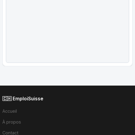
🇨🇭 EmploiSuisse
Accueil
À propos
Contact