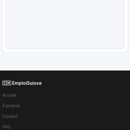
🇨🇭 EmploiSuisse
Accueil
À propos
Contact
FAQ