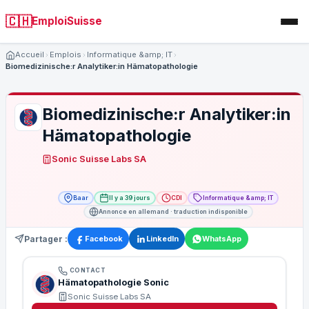
🇨🇭
EmploiSuisse
Accueil
Emplois
Informatique &amp; IT
Biomedizinische:r Analytiker:in Hämatopathologie
Biomedizinische:r Analytiker:in
Hämatopathologie
Sonic Suisse Labs SA
Baar
Il y a 39 jours
CDI
Informatique &amp; IT
Annonce en allemand · traduction indisponible
Partager :
Facebook
LinkedIn
WhatsApp
CONTACT
Hämatopathologie Sonic
Sonic Suisse Labs SA