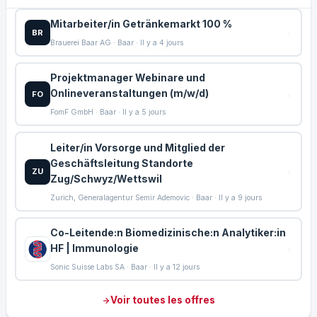
Mitarbeiter/in Getränkemarkt 100 %
BR
Brauerei Baar AG · Baar · Il y a 4 jours
Projektmanager Webinare und
Onlineveranstaltungen (m/w/d)
FO
FomF GmbH · Baar · Il y a 5 jours
Leiter/in Vorsorge und Mitglied der
Geschäftsleitung Standorte
ZU
Zug/Schwyz/Wettswil
Zurich, Generalagentur Semir Ademovic · Baar · Il y a 9 jours
Co-Leitende:n Biomedizinische:n Analytiker:in
HF | Immunologie
Sonic Suisse Labs SA · Baar · Il y a 12 jours
Voir toutes les offres