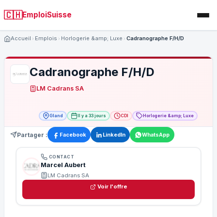
🇨🇭
EmploiSuisse
Accueil
Emplois
Horlogerie &amp; Luxe
Cadranographe F/H/D
Cadranographe F/H/D
LM Cadrans SA
Gland
Il y a 33 jours
CDI
Horlogerie &amp; Luxe
Partager :
Facebook
LinkedIn
WhatsApp
CONTACT
Marcel Aubert
LM Cadrans SA
Voir l'offre