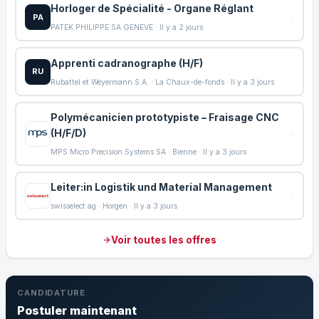
Horloger de Spécialité - Organe Réglant
PA
PATEK PHILIPPE SA GENEVE · Il y a 2 jours
Apprenti cadranographe (H/F)
RU
Rubattel et Weyermann S.A. · La Chaux-de-fonds · Il y a 3 jours
Polymécanicien prototypiste – Fraisage CNC
(H/F/D)
MPS Micro Precision Systems SA · Bienne · Il y a 3 jours
Leiter:in Logistik und Material Management
swisselect ag · Horgen · Il y a 3 jours
Voir toutes les offres
CANDIDATURE
Postuler maintenant