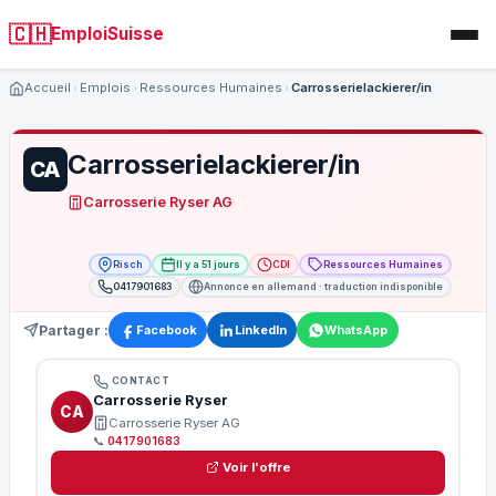
🇨🇭
EmploiSuisse
Accueil
Emplois
Ressources Humaines
Carrosserielackierer/in
Carrosserielackierer/in
CA
Carrosserie Ryser AG
Risch
Il y a 51 jours
CDI
Ressources Humaines
0417901683
Annonce en allemand · traduction indisponible
Partager :
Facebook
LinkedIn
WhatsApp
CONTACT
Carrosserie Ryser
CA
Carrosserie Ryser AG
📞
0417901683
Voir l'offre