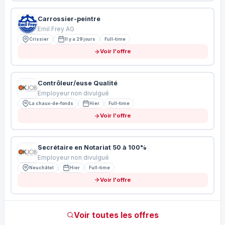
Carrossier-peintre
Emil Frey AG
Crissier
Il y a 29 jours
Full-time
Voir l'offre
Contrôleur/euse Qualité
Employeur non divulgué
La chaux-de-fonds
Hier
Full-time
Voir l'offre
Secrétaire en Notariat 50 à 100%
Employeur non divulgué
Neuchâtel
Hier
Full-time
Voir l'offre
Voir toutes les offres