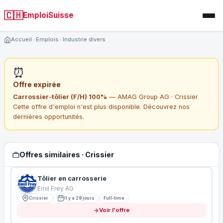
🇨🇭
EmploiSuisse
Accueil
Emplois
Industrie divers
⏰
Offre expirée
Carrossier-tôlier (F/H) 100%
— AMAG Group AG · Crissier
Cette offre d'emploi n'est plus disponible. Découvrez nos
dernières opportunités.
Offres similaires · Crissier
Tôlier en carrosserie
Emil Frey AG
Crissier
Il y a 29 jours
Full-time
Voir l'offre