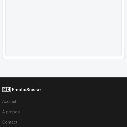
🇨🇭 EmploiSuisse
Accueil
À propos
Contact