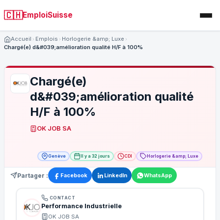
🇨🇭
EmploiSuisse
Accueil
Emplois
Horlogerie &amp; Luxe
Chargé(e) d&#039;amélioration qualité H/F à 100%
Chargé(e)
d&#039;amélioration qualité
H/F à 100%
OK JOB SA
Genève
Il y a 32 jours
CDI
Horlogerie &amp; Luxe
Partager :
Facebook
LinkedIn
WhatsApp
CONTACT
Performance Industrielle
OK JOB SA