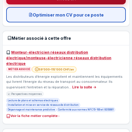
Optimiser mon CV pour ce poste
Métier associé à cette offre
Monteur-électricien réseaux distribution
électrique/monteuse-électricienne réseaux distribution
électrique
59'000–115'000 CHF/an
MÉTIER ASSOCIÉ
Les distributeurs d’énergie exploitent et maintiennent les équipements
qui livrent l’énergie du réseau de transport au consommateur. Ils
Lire la suite →
supervisent l’entretien et la réparation…
📈 Perspectives moyennes
Lecture de plans et schémas électriques
Installation et mise en service de réseaux de distribution
Dépannage et maintenance prédictive
Conformité aux normes NF C 15-100 et ISO 50001
Voir la fiche métier complète