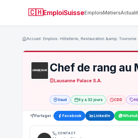
🇨🇭
EmploiSuisse
Emplois
Métiers
Actuali
Accueil
Emplois
Hôtellerie, Restauration &amp; Tourisme
Chef de rang au 
Lausanne Palace S.A.
Vaud
Il y a 32 jours
CDD
Hô
Partager :
Facebook
LinkedIn
WhatsA
CONTACT