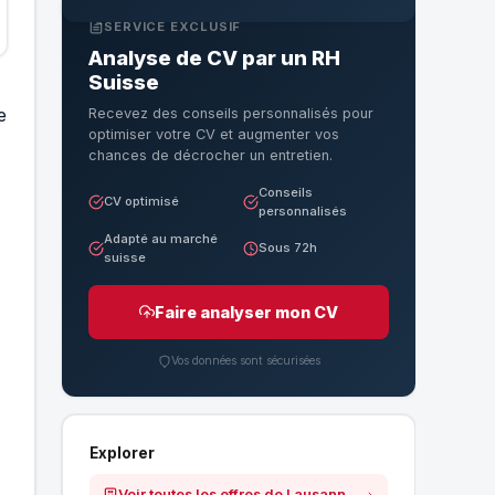
SERVICE EXCLUSIF
Analyse de CV par un RH
Suisse
e
Recevez des conseils personnalisés pour
optimiser votre CV et augmenter vos
chances de décrocher un entretien.
Conseils
CV optimisé
personnalisés
Adapté au marché
Sous 72h
suisse
Faire analyser mon CV
Vos données sont sécurisées
Explorer
Voir toutes les offres de Lausanne Palace S.A.