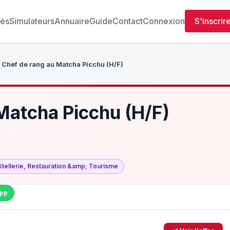
tés
Simulateurs
Annuaire
Guide
Contact
Connexion
S'inscrir
Chef de rang au Matcha Picchu (H/F)
Matcha Picchu (H/F)
tellerie, Restauration &amp; Tourisme
pp