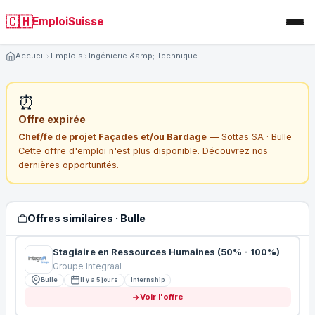
🇨🇭
EmploiSuisse
Accueil
Emplois
Ingénierie &amp; Technique
⏰
Offre expirée
Chef/fe de projet Façades et/ou Bardage
— Sottas SA · Bulle
Cette offre d'emploi n'est plus disponible. Découvrez nos
dernières opportunités.
Offres similaires · Bulle
Stagiaire en Ressources Humaines (50% - 100%)
Groupe Integraal
Bulle
Il y a 5 jours
Internship
Voir l'offre