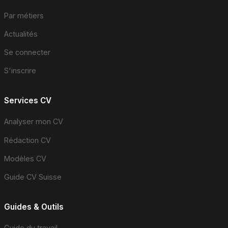
Par métiers
Actualités
Se connecter
S'inscrire
Services CV
Analyser mon CV
Rédaction CV
Modèles CV
Guide CV Suisse
Guides & Outils
Guide du travail