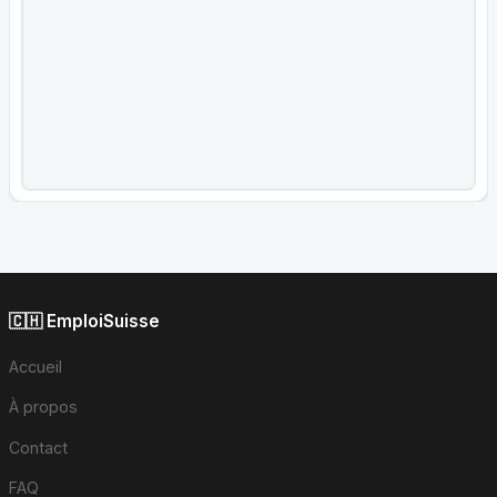
🇨🇭 EmploiSuisse
Accueil
À propos
Contact
FAQ