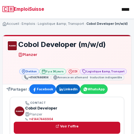
🇨🇭
EmploiSuisse
Accueil
Emplois
Logistique &amp; Transport
Cobol Developer (m/w/d)
Cobol Developer (m/w/d)
Planzer
Dietikon
Il y a 36 jours
CDI
Logistique &amp; Transport
+41447446904
Annonce en allemand · traduction indisponible
Partager :
Facebook
LinkedIn
WhatsApp
CONTACT
Cobol Developer
Planzer
📞
+41447446904
Voir l'offre