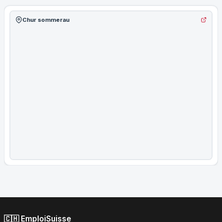
Chur sommerau
🇨🇭 EmploiSuisse