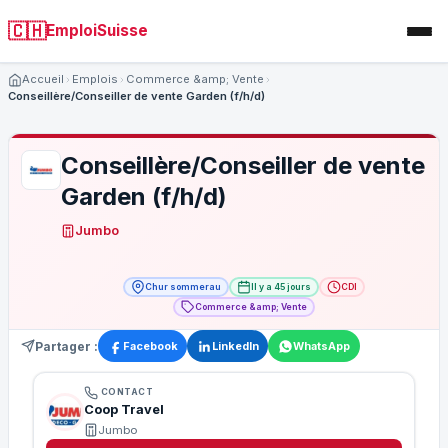
🇨🇭
EmploiSuisse
Accueil
Emplois
Commerce &amp; Vente
Conseillère/Conseiller de vente Garden (f/h/d)
Conseillère/Conseiller de vente
Garden (f/h/d)
Jumbo
Chur sommerau
Il y a 45 jours
CDI
Commerce &amp; Vente
Partager :
Facebook
LinkedIn
WhatsApp
CONTACT
Coop Travel
Jumbo