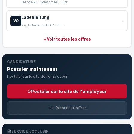
FRESSNAPF Schweiz AG · Hier
Ladenleitung
VO
Volg Detailhandels AG · Hier
Voir toutes les offres
CANDIDATURE
Postuler maintenant
Postuler sur le site de l'employeur
Postuler sur le site de l'employeur
← Retour aux offres
SERVICE EXCLUSIF