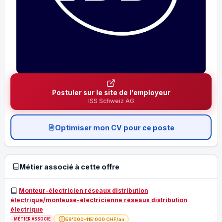
Postuler sur le site de l'employeur
ISS Schweiz AG
Optimiser mon CV pour ce poste
Métier associé à cette offre
Monteur-électricien réseaux distribution
électrique/monteuse-électricienne réseaux distribution
électrique
59'000–115'000 CHF/an
MÉTIER ASSOCIÉ