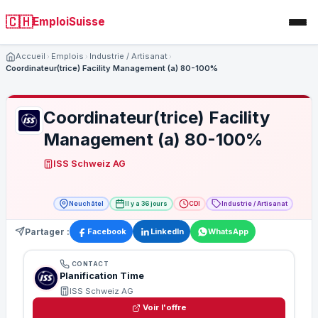
🇨🇭
EmploiSuisse
Accueil
Emplois
Industrie / Artisanat
Coordinateur(trice) Facility Management (a) 80-100%
Coordinateur(trice) Facility
Management (a) 80-100%
ISS Schweiz AG
Neuchâtel
Il y a 36 jours
CDI
Industrie / Artisanat
Partager :
Facebook
LinkedIn
WhatsApp
CONTACT
Planification Time
ISS Schweiz AG
Voir l'offre