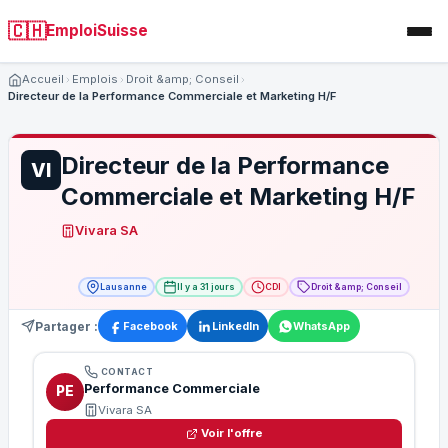
🇨🇭
EmploiSuisse
Accueil
Emplois
Droit &amp; Conseil
Directeur de la Performance Commerciale et Marketing H/F
Directeur de la Performance
VI
Commerciale et Marketing H/F
Vivara SA
Lausanne
Il y a 31 jours
CDI
Droit &amp; Conseil
Partager :
Facebook
LinkedIn
WhatsApp
CONTACT
Performance Commerciale
PE
Vivara SA
Voir l'offre