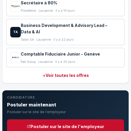
Secrétaire à 80%
Prométerre · Lausanne · Il y a 19 jours
Business Development & Advisory Lead –
Data & AI
TA
Talan SA · Lausanne · Il y a 22 jours
Comptable Fiduciaire Junior - Genève
Fed Group · Lausanne · Il y a 30 jours
Voir toutes les offres
CANDIDATURE
Postuler maintenant
Postuler sur le site de l'employeur
Postuler sur le site de l'employeur