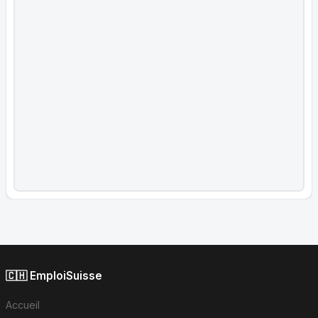
🇨🇭 EmploiSuisse
Accueil