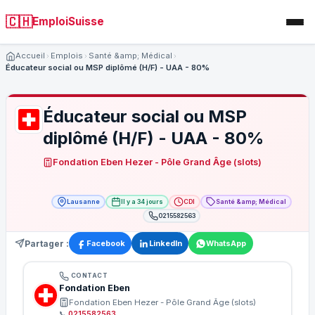
🇨🇭
EmploiSuisse
Accueil
Emplois
Santé &amp; Médical
Éducateur social ou MSP diplômé (H/F) - UAA - 80%
Éducateur social ou MSP
diplômé (H/F) - UAA - 80%
Fondation Eben Hezer - Pôle Grand Âge (slots)
Lausanne
Il y a 34 jours
CDI
Santé &amp; Médical
0215582563
Partager :
Facebook
LinkedIn
WhatsApp
CONTACT
Fondation Eben
Fondation Eben Hezer - Pôle Grand Âge (slots)
📞
0215582563