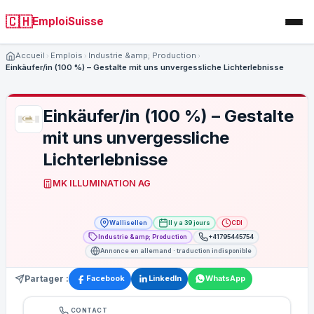
🇨🇭
EmploiSuisse
Accueil
Emplois
Industrie &amp; Production
Einkäufer/in (100 %) – Gestalte mit uns unvergessliche Lichterlebnisse
Einkäufer/in (100 %) – Gestalte
mit uns unvergessliche
Lichterlebnisse
MK ILLUMINATION AG
Wallisellen
Il y a 39 jours
CDI
Industrie &amp; Production
+41795445754
Annonce en allemand · traduction indisponible
Partager :
Facebook
LinkedIn
WhatsApp
CONTACT