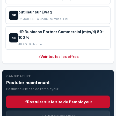
outilleur sur Ewag
OK
OK JOB SA · La Chaux-de-fonds · Hier
HR Business Partner Commercial (m/w/d) 80-
100 %
4B
4B AG · Rolle · Hier
Voir toutes les offres
CANDIDATURE
Postuler maintenant
Postuler sur le site de l'employeur
Postuler sur le site de l'employeur