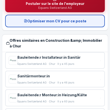
Postuler sur le site de l'employeur
Equans Switzerland AG
Optimiser mon CV pour ce poste
Offres similaires en Construction &amp; Immobilier
à Chur
Bauleitende:r Installateur:in Sanitär
Equans Switzerland AG · Chur · Il y a 45 jours
Sanitärmonteur:in
Equans Switzerland AG · Chur · Il y a 46 jours
Bauleitende:r Monteur:in Heizung/Kälte
Equans Switzerland AG · Chur · Il y a 60 jours