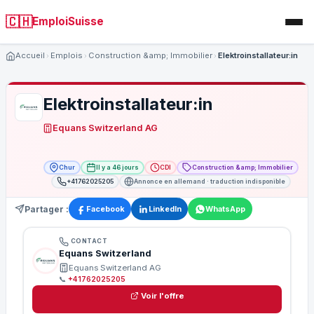
🇨🇭
EmploiSuisse
Accueil
Emplois
Construction &amp; Immobilier
Elektroinstallateur:in
Elektroinstallateur:in
Equans Switzerland AG
Chur
Il y a 46 jours
CDI
Construction &amp; Immobilier
+41762025205
Annonce en allemand · traduction indisponible
Partager :
Facebook
LinkedIn
WhatsApp
CONTACT
Equans Switzerland
Equans Switzerland AG
📞
+41762025205
Voir l'offre