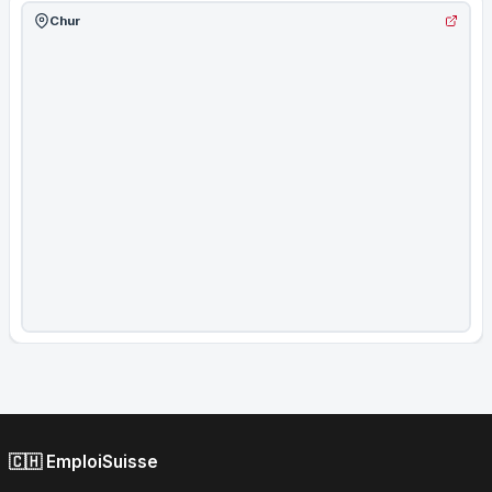
Chur
🇨🇭 EmploiSuisse