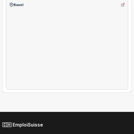
Basel
🇨🇭 EmploiSuisse