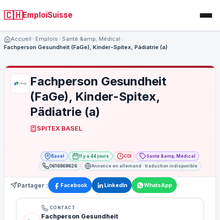
🇨🇭
EmploiSuisse
Accueil
Emplois
Santé &amp; Médical
Fachperson Gesundheit (FaGe), Kinder-Spitex, Pädiatrie (a)
Fachperson Gesundheit
(FaGe), Kinder-Spitex,
Pädiatrie (a)
SPITEX BASEL
Basel
Il y a 44 jours
CDI
Santé &amp; Médical
0616869626
Annonce en allemand · traduction indisponible
Partager :
Facebook
LinkedIn
WhatsApp
CONTACT
Fachperson Gesundheit