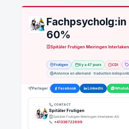
Fachpsycholg:in 
60%
Spitäler Frutigen Meiringen Interlake
Frutigen
Il y a 47 jours
CDI
Annonce en allemand · traduction indisponi
Partager :
Facebook
LinkedIn
WhatsA
CONTACT
Spitäler Frutigen
Spitäler Frutigen Meiringen Interlaken AG
📞
+41336722699