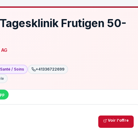
Tagesklinik Frutigen 50-
n AG
Santé / Soins
+41336722699
ble
pp
Voir l'offre