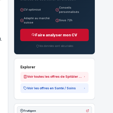
Conseils
CV optimisé
personnalisés
Adapté au marché
Sous 72h
suisse
Faire analyser mon CV
.
Vos données sont sécurisées
Explorer
Voir toutes les offres de Spitäler Frutigen Meiringen Interlaken AG
Voir les offres en Santé / Soins
Frutigen