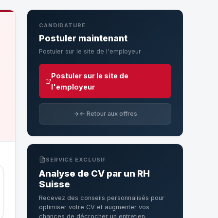
CANDIDATURE
Postuler maintenant
Postuler sur le site de l'employeur
Postuler sur le site de
l'employeur
← Retour aux offres
SERVICE EXCLUSIF
Analyse de CV par un RH
Suisse
Recevez des conseils personnalisés pour
optimiser votre CV et augmenter vos
chances de décrocher un entretien.