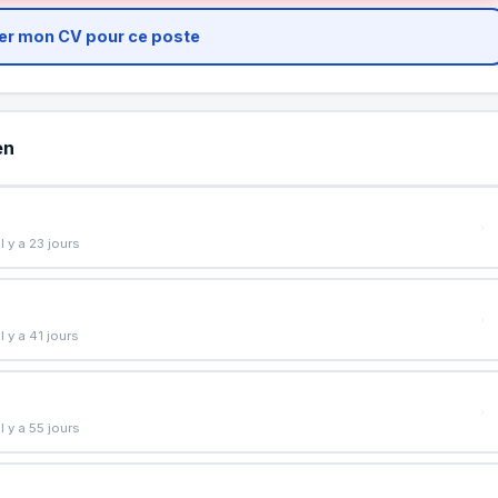
er mon CV pour ce poste
en
l y a 23 jours
l y a 41 jours
l y a 55 jours