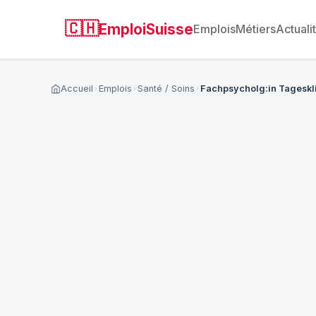
🇨🇭
EmploiSuisse
Emplois
Métiers
Actuali
Accueil
Emplois
Santé / Soins
Fachpsycholg:in Tageskl