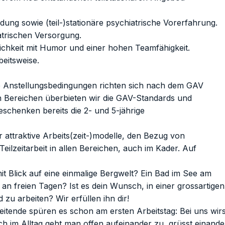
ng sowie (teil-)stationäre psychiatrische Vorerfahrung.
atrischen Versorgung.
ichkeit mit Humor und einer hohen Teamfähigkeit.
beitsweise.
Anstellungsbedingungen richten sich nach dem
GAV
n Bereichen überbieten wir die GAV-Standards und
eschenken bereits die 2- und 5-jährige
r attraktive Arbeits(zeit-)modelle, den Bezug von
eilzeitarbeit in allen Bereichen, auch im Kader. Auf
it Blick auf eine einmalige Bergwelt? Ein Bad im See am
an freien Tagen? Ist es dein Wunsch, in einer grossartigen
u arbeiten? Wir erfüllen ihn dir!
itende spüren es schon am ersten Arbeitstag: Bei uns wirs
h im Alltag geht man offen aufeinander zu, grüsst einande