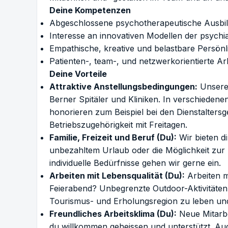
Deine Kompetenzen
Abgeschlossene psychotherapeutische Ausbildu
Interesse an innovativen Modellen der psychi
Empathische, kreative und belastbare Persönl
Patienten-, team-, und netzwerkorientierte Ar
Deine Vorteile
Attraktive Anstellungsbedingungen:
Unsere 
Berner Spitäler und Kliniken
. In verschiedene
honorieren zum Beispiel bei den Dienstaltersg
Betriebszugehörigkeit mit Freitagen.
Familie, Freizeit und Beruf (Du):
Wir bieten di
unbezahltem Urlaub oder die Möglichkeit zur T
individuelle Bedürfnisse gehen wir gerne ein.
Arbeiten mit Lebensqualität (Du):
Arbeiten m
Feierabend? Unbegrenzte Outdoor-Aktivitäten 
Tourismus- und Erholungsregion zu leben und z
Freundliches Arbeitsklima (Du):
Neue Mitarbe
du willkommen geheissen und unterstützt. Auc