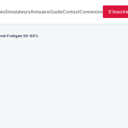
tés
Simulateurs
Annuaire
Guide
Contact
Connexion
S'inscrir
inik Frutigen 50-60%