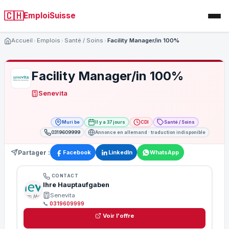
🇨🇭
EmploiSuisse
Accueil
Emplois
Santé / Soins
Facility Manager/in 100%
Facility Manager/in 100%
Senevita
Muri be
Il y a 37 jours
CDI
Santé / Soins
0319609999
Annonce en allemand · traduction indisponible
Partager :
Facebook
LinkedIn
WhatsApp
CONTACT
Ihre Hauptaufgaben
Senevita
📞
0319609999
Voir l'offre