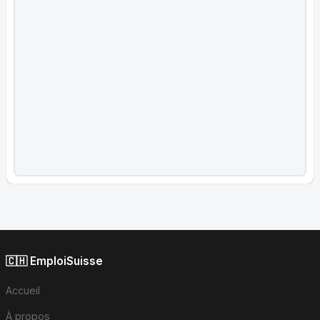
🇨🇭 EmploiSuisse
Accueil
À propos