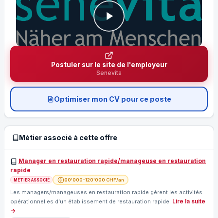
Postuler sur le site de l'employeur
Senevita
Optimiser mon CV pour ce poste
Métier associé à cette offre
Manager en restauration rapide/manageuse en restauration
rapide
60'000–120'000 CHF/an
MÉTIER ASSOCIÉ
Les managers/manageuses en restauration rapide gèrent les activités
Lire la suite
opérationnelles d’un établissement de restauration rapide.
→